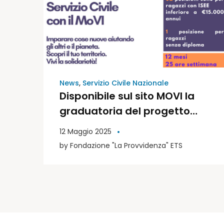
News
,
Servizio Civile Nazionale
Disponibile sul sito MOVI la
graduatoria del progetto
“Crescere insieme 2024”
12 Maggio 2025
by
Fondazione "La Provvidenza" ETS