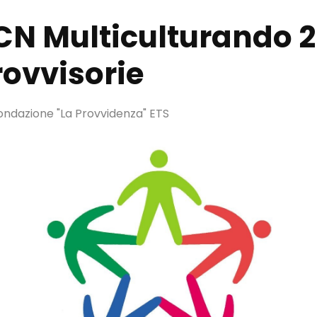
CN Multiculturando 2
rovvisorie
ndazione "La Provvidenza" ETS